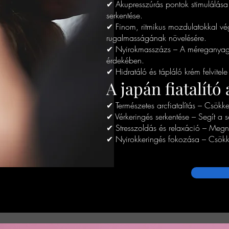
✔ Akupresszúrás pontok stimulálása
serkentése.
✔ Finom, ritmikus mozdulatokkal vég
rugalmasságának növelésére.
✔ Nyirokmasszázs – A méreganyagok
érdekében.
✔ Hidratáló és tápláló krém felvite
A japán fiatalító
✔ Természetes arcfiatalítás – Csökken
✔ Vérkeringés serkentése – Segít a
✔ Stresszoldás és relaxáció – Megny
✔ Nyirokkeringés fokozása – Csökken