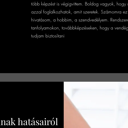
több képzést is végigvittem. Boldog vagyok, hogy
azzal foglalkozhatok, amit szeretek. Számomra 
hivatásom, a hobbim, a szendvedélyem. Rendszere
tanfolyamokon, továbbképzéseken, hogy a vendége
tudjam biztosítani
nak hatásairól