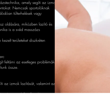
ázstechnika, amely segíti az izmok
ontokat. Nemcsak sportolóknak
dódóan túlterhelések vagy
sz oldására, miközben lazító és
hnika is a svéd masszázs
 kezelt területeket diszkréten
erc
ít feltárni az esetleges problémákat,
ítunk össze.
ti az izmok lazítását, valamint az
íti a testi-lelki ellazulást.
alás