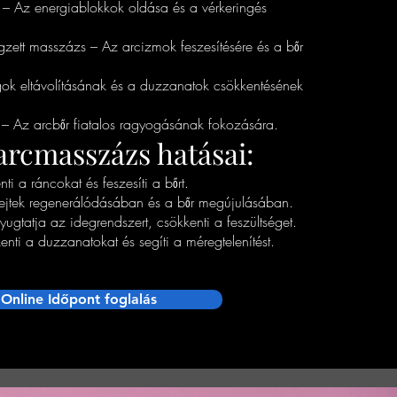
 – Az energiablokkok oldása és a vérkeringés
zett masszázs – Az arcizmok feszesítésére és a bőr
 eltávolításának és a duzzanatok csökkentésének
le – Az arcbőr fiatalos ragyogásának fokozására.
 arcmasszázs hatásai:
ti a ráncokat és feszesíti a bőrt.
 sejtek regenerálódásában és a bőr megújulásában.
ugtatja az idegrendszert, csökkenti a feszültséget.
ti a duzzanatokat és segíti a méregtelenítést.
Online Időpont foglalás