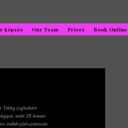
r képzés
Our Team
Prices
Book Online
st. Eddig jogászként
ségipar, ezért 28 évesen
 ami mellett párhuzamosan