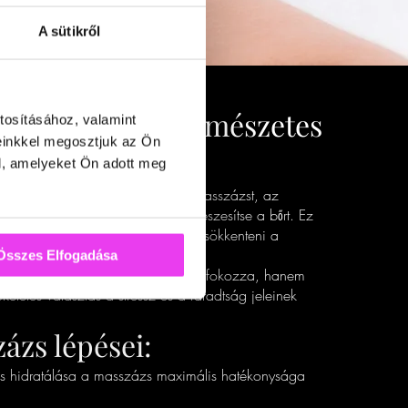
A sütikről
arcmasszázs – Természetes
tosításához, valamint
einkkel megosztjuk az Ön
ónia
l, amelyeket Ön adott meg
si technika, amely ötvözi a kézi masszázst, az
 hogy természetesen fiatalítsa és feszesítse a bőrt. Ez
cizmokat tonizálja, hanem segít csökkenteni a
elősegíti a sejtek regenerálódását.
Összes Elfogadása
arcbőr feszességét és ragyogását fokozza, hanem
ökéletes választás a stressz és a fáradtság jeleinek
ázs lépései:
sa és hidratálása a masszázs maximális hatékonysága