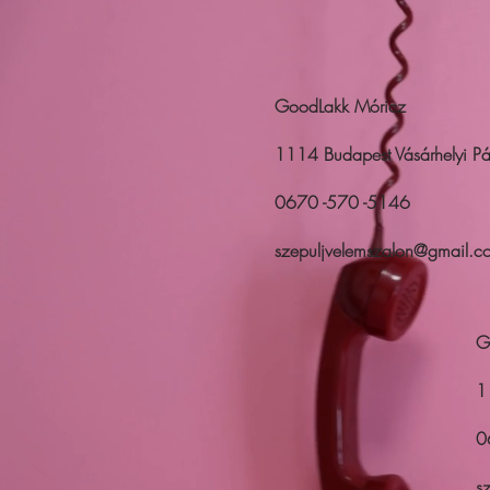
GoodLakk Móricz
1114 Budapest Vásárhelyi Pál
0670 -570 -5146
szepuljvelemszalon@gmail.c
G
1
0
s