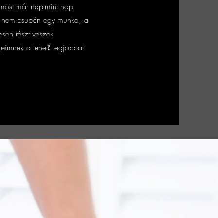
 most már nap-mint nap
ez nem csupán egy munka, a
sen részt veszek
imnek a lehető legjobbat