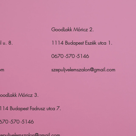
GoodLakk Móricz 2.
 u. 8.
1114 Budapest Eszék utca 1.
0670 -570 -5146
om
szepuljvelemszalon@gmail.com
oodLakk Móricz 3.
114 Budapest Fadrusz utca 7.
670 -570 -5146
zepuljvelemszalon@gmail.com