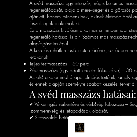
A svéd masszázs egy intenzív, mégis kellemes massz
regenerálódását, oldja a merevséget és a görcsös p
ajánlott, hanem mindenkinek, akinek életmódjából a
feszültségek alakulnak ki.
Ez a masszázs kiválóan alkalmas a mindennapi stres
regeneráló hatással is bír. Számos más masszázstec
alapfogásaira épül.
A kezelés ruhátlan testfelületen történik, az éppen nem
letakarjuk.
Teljes testmasszázs – 60 perc
Részmasszázs (egy adott területre fókuszálva) – 30 p
Az első alkalommal állapotfelmérés történik, amely seg
és ennek alapján személyre szabott kezelési tervet áll
A svéd masszázs hatásai:
✔ Vérkeringés serkentése és vérbőség fokozása – Segí
izommerevség és letapadások oldását.
✔ Stresszoldó hatás – Nyugtatja az idegrendszert, előseg
Online Időpont fogl