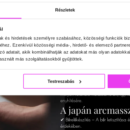
Részletek
ál
Japán fiatalító 
mak és hirdetések személyre szabásához, közösségi funkciók biz
hez. Ezenkívül közösségi média-, hirdető- és elemező partner
szépség és harm
zó adatait, akik kombinálhatják az adatokat más olyan adatokka
sznált más szolgáltatásokból gyűjtöttek.
A japán fiatalító arcmasszázs egy ő
akupresszúrát és a nyirokstimulációt,
a különleges kezelés nemcsak az ar
ráncokat, fokozza a vérkeringést és 
Testreszabás
Ez a masszázstechnika nemcsak az 
mélyen relaxáló hatással is bír, így t
enyhítésére.
A japán arcmassz
✔ Bőrelőkészítés – A bőr letisztítá
érdekében.