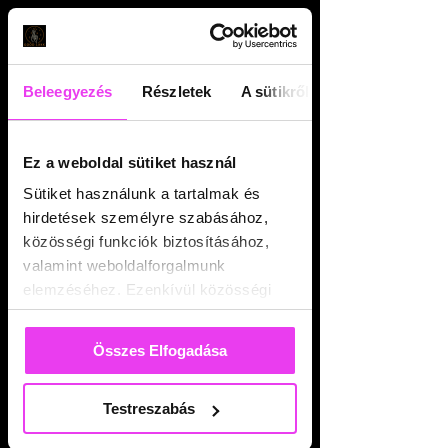
Katalógushoz adás
Beleegyezés
Részletek
A sütikről
Ez a weboldal sütiket használ
Sütiket használunk a tartalmak és
hirdetések személyre szabásához,
közösségi funkciók biztosításához,
valamint weboldalforgalmunk
elemzéséhez. Ezenkívül közösségi
média-, hirdető- és elemező
partnereinkkel megosztjuk az Ön
Összes Elfogadása
weboldalhasználatra vonatkozó
adatait, akik kombinálhatják az
Testreszabás
adatokat más olyan adatokkal,
amelyeket Ön adott meg számukra