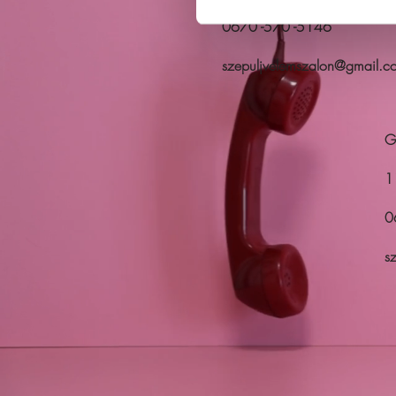
0670 -570 -5146
szepuljvelemszalon@gmail.c
G
1
0
s