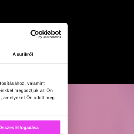
A sütikről
tosításához, valamint
einkkel megosztjuk az Ön
l, amelyeket Ön adott meg
Rólunk
Összes Elfogadása
Szolgáltatásaink