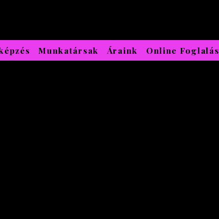
képzés
Munkatársak
Áraink
Online Foglalá