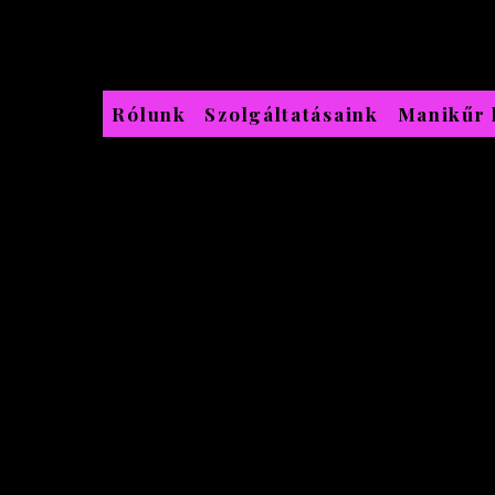
Rólunk
Szolgáltatásaink
Manikűr 