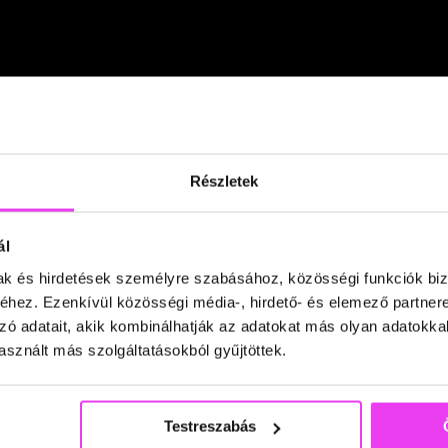
Részletek
ál
mak és hirdetések személyre szabásához, közösségi funkciók biz
hez. Ezenkívül közösségi média-, hirdető- és elemező partner
zó adatait, akik kombinálhatják az adatokat más olyan adatokka
sznált más szolgáltatásokból gyűjtöttek.
GoodLakk Móricz 2.
Testreszabás
 u. 8.
1114 Budapest Eszék utca 1.