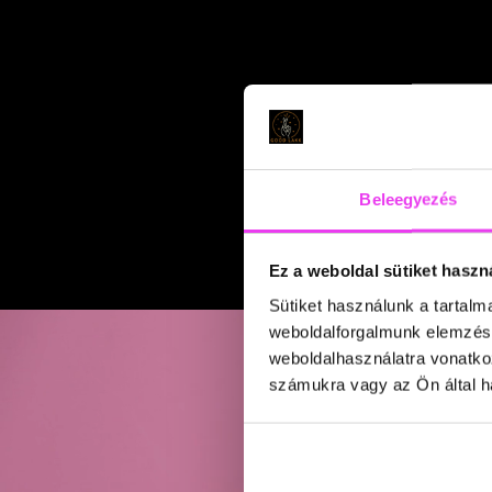
Beleegyezés
Ez a weboldal sütiket haszn
Sütiket használunk a tartal
weboldalforgalmunk elemzésé
weboldalhasználatra vonatko
számukra vagy az Ön által ha
GoodLakk Móricz
1114 Budapest Vásárhelyi Pál