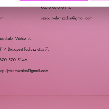
0670 -570 -5146
om
szepuljvelemszalon@gmail.com
oodLakk Móricz 3.
114 Budapest Fadrusz utca 7.
670 -570 -5146
zepuljvelemszalon@gmail.com