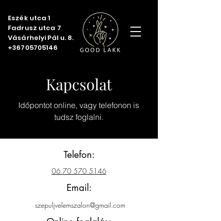
Eszék utca 1
Fadrusz utca 7
Vásárhelyi Pál u. 8.
+36705705146
Kapcsolat
Időpontot online, vagy telefonon is
tudsz foglalni.
Telefon:
06 70 570 5146
Email:
szepuljvelemszalon@gmail.com