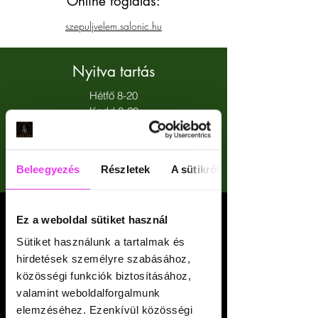
Online foglalás:
szepuljvelem.salonic.hu
Nyitva tartás
Hétfő 8-20
Kedd 8-20
Szerda 8-20
Csütörtök 8-20
Péntek 8-20
Beleegyezés
Részletek
A sütikről
Szombat 8-20
Ez a weboldal sütiket használ
Sütiket használunk a tartalmak és
hirdetések személyre szabásához,
Vezetéknév
közösségi funkciók biztosításához,
valamint weboldalforgalmunk
elemzéséhez. Ezenkívül közösségi