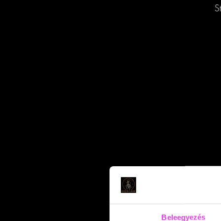
S
Beleegyezés