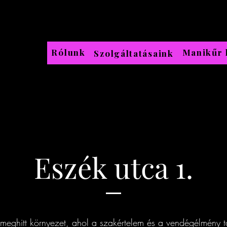
Rólunk
Manikűr 
Szolgáltatásaink
Eszék utca 1.
eghitt környezet, ahol a szakértelem és a vendégélmény ta