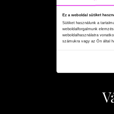
Ez a weboldal sütiket haszn
Sütiket használunk a tartal
weboldalforgalmunk elemzésé
weboldalhasználatra vonatko
számukra vagy az Ön által ha
V