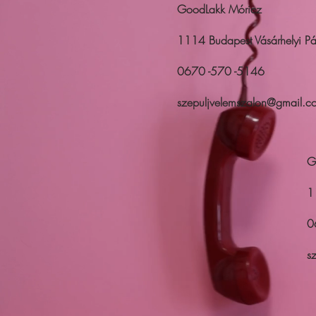
GoodLakk Móricz
1114 Budapest Vásárhelyi Pál
0670 -570 -5146
szepuljvelemszalon@gmail.c
G
1
0
s