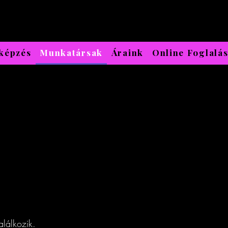
képzés
Munkatársak
Áraink
Online Foglalá
lálkozik.