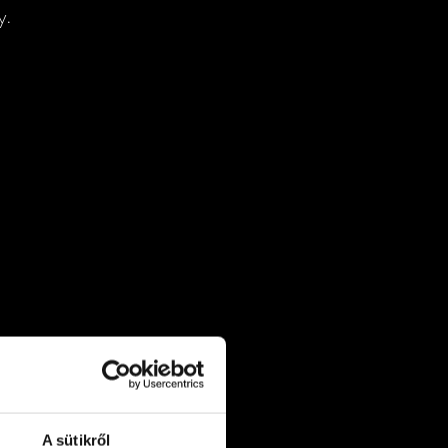
y.
A sütikről