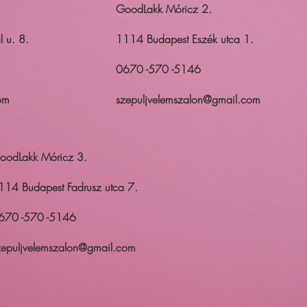
GoodLakk Móricz 2.
 u. 8.
1114 Budapest Eszék utca 1.
0670 -570 -5146
om
szepuljvelemszalon@gmail.com
oodLakk Móricz 3.
114 Budapest Fadrusz utca 7.
670 -570 -5146
zepuljvelemszalon@gmail.com