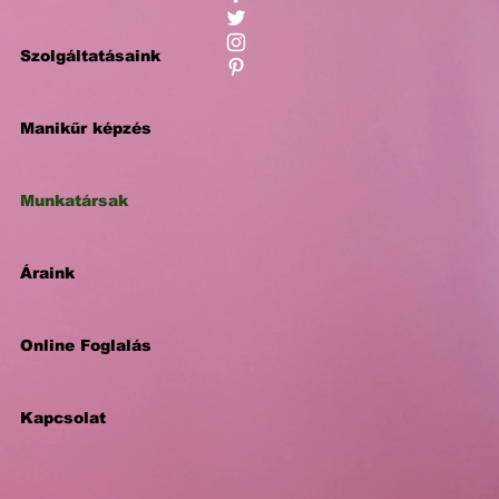
Szolgáltatásaink
Manikűr képzés
Munkatársak
Áraink
Online Foglalás
Kapcsolat