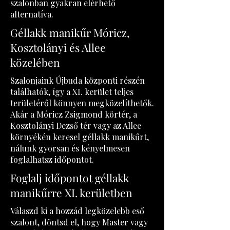
szalonban gyakran elérhető
alternatíva.
Géllakk manikűr Móricz,
Kosztolányi és Allee
közelében
Szalonjaink Újbuda központi részén
találhatók, így a XI. kerület teljes
területéről könnyen megközelíthetők.
Akár a Móricz Zsigmond körtér, a
Kosztolányi Dezső tér vagy az Allee
környékén keresel géllakk manikűrt,
nálunk gyorsan és kényelmesen
foglalhatsz időpontot.
Foglalj időpontot géllakk
manikűrre XI. kerületben
Válaszd ki a hozzád legközelebb eső
szalont, döntsd el, hogy Master vagy