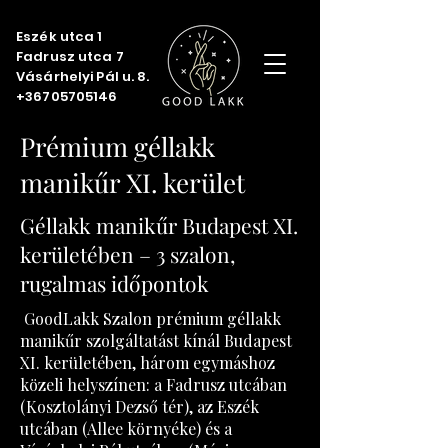
Eszék utca 1
Fadrusz utca 7
Vásárhelyi Pál u. 8.
+36705705146
Prémium géllakk
manikűr XI. kerület
Géllakk manikűr Budapest XI.
kerületében – 3 szalon,
rugalmas időpontok
GoodLakk Szalon prémium géllakk
manikűr szolgáltatást kínál Budapest
XI. kerületében, három egymáshoz
közeli helyszínen: a Fadrusz utcában
(Kosztolányi Dezső tér), az Eszék
utcában (Allee környéke) és a