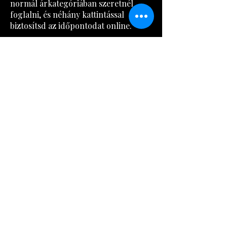
normál árkategóriában szeretnél
foglalni, és néhány kattintással
biztosítsd az időpontodat online.
Foglalj most
GoodLakk Móricz 2.
1114 Budapest Eszék utca 1.
0670 -570 -5146
szepuljvelemszalon@gmail.com
GoodLakk Móricz
1114 Budapest Vásárhelyi Pál u. 8.