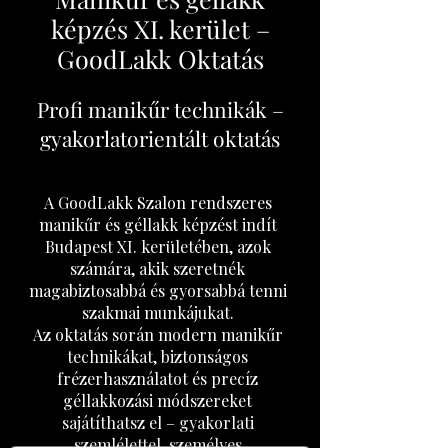
képzés XI. kerület –
GoodLakk Oktatás
Profi manikűr technikák –
gyakorlatorientált oktatás
A GoodLakk Szalon rendszeres
manikűr és géllakk képzést indít
Budapest XI. kerületében, azok
számára, akik szeretnék
magabiztosabbá és gyorsabbá tenni
szakmai munkájukat.
Az oktatás során modern manikűr
technikákat, biztonságos
frézerhasználatot és precíz
géllakkozási módszereket
sajátíthatsz el – gyakorlati
szemlélettel, személyes