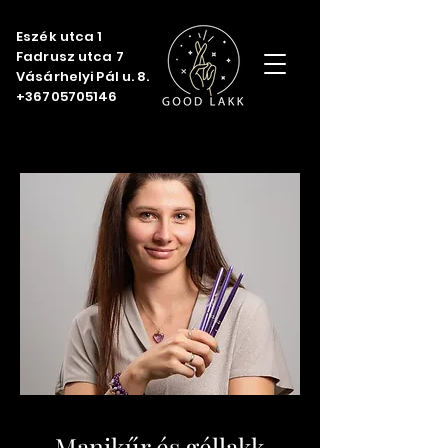
Eszék utca 1
Fadrusz utca 7
Vásárhelyi Pál u. 8.
+36705705146
Manikűr és géllakk