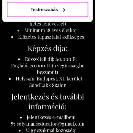
Gyakorlatorientált képzés
szolgáltatásokból gyűjtöttek.
Testreszabás
Egyéni tempó
Modell szükséges (minimum 3
hetes lenövéssel)
Minimum 18 éves életkor
Előzetes tapasztalat szükséges
Képzés díja:
Részvételi díj: 60.000 Ft
Foglaló: 20.000 Ft (a végösszegbe
beszámít)
Helyszín: Budapest, XI. kerület –
GoodLakk Szalon
Jelentkezés és további
információ:
Jelentkezés e-mailben:
📨 solyanailseducator@gmail.com
Vagy szakmai közösségi